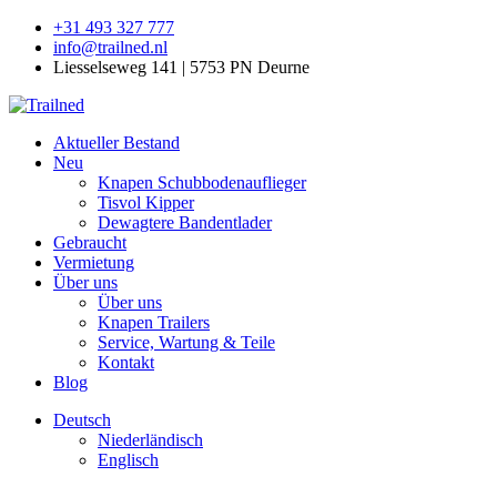
+31 493 327 777
info@trailned.nl
Liesselseweg 141 | 5753 PN Deurne
Aktueller Bestand
Neu
Knapen Schubbodenauflieger
Tisvol Kipper
Dewagtere Bandentlader
Gebraucht
Vermietung
Über uns
Über uns
Knapen Trailers
Service, Wartung & Teile
Kontakt
Blog
Deutsch
Niederländisch
Englisch