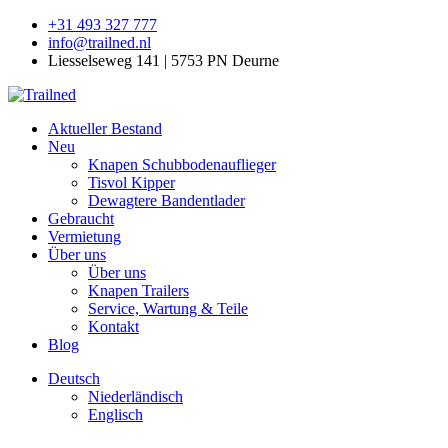
+31 493 327 777
info@trailned.nl
Liesselseweg 141 | 5753 PN Deurne
Aktueller Bestand
Neu
Knapen Schubbodenauflieger
Tisvol Kipper
Dewagtere Bandentlader
Gebraucht
Vermietung
Über uns
Über uns
Knapen Trailers
Service, Wartung & Teile
Kontakt
Blog
Deutsch
Niederländisch
Englisch