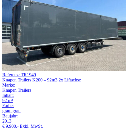
Referenz: TR1949
Knapen Trailers K200 – 92m3 2x Liftachse
Marke:
Knapen Trailers
Inhalt:
92 m³
Farbe:
grau, grau
Baujahr:
2013
€ 9.900,-
Exkl. MwSt.