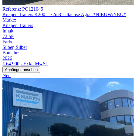
Referenz: PO121045
Knapen Trailers K200 – 72m3 Liftachse Agrar *NIEUW/NEU*
Marke:
Knapen Trailers
Inhalt:
72 m³
Farbe:
Silber, Silber
Baujahr:
2026
€ 64.900,-
Exkl. MwSt.
Anhänger ansehen
Neu