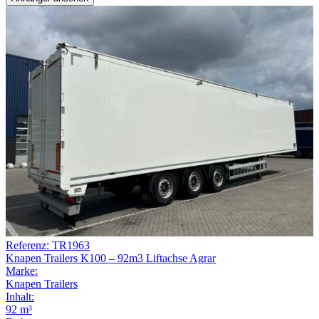
Referenz: TR1963
Knapen Trailers K100 – 92m3 Liftachse Agrar
Marke:
Knapen Trailers
Inhalt:
92 m³