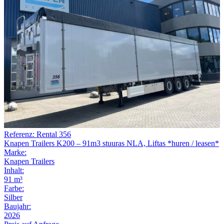
Referenz: Rental 356
Knapen Trailers K200 – 91m3 stuuras NLA, Liftas *huren / leasen*
Marke:
Knapen Trailers
Inhalt:
91 m³
Farbe:
Silber
Baujahr:
2026