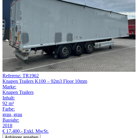
Referenz: TR1962
Knapen Trailers K100 – 92m3 Floor 10mm
Marke:
Knapen Trailers
Inhalt:
92 m³
Farbe:
grau, grau
Baujahr:
2018
€ 17.400,-
Exkl. MwSt.
Anhänger ansehen