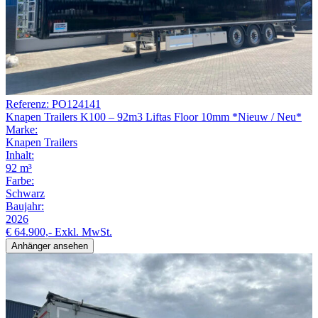
Referenz: PO124141
Knapen Trailers K100 – 92m3 Liftas Floor 10mm *Nieuw / Neu*
Marke:
Knapen Trailers
Inhalt:
92 m³
Farbe:
Schwarz
Baujahr:
2026
€ 64.900,-
Exkl. MwSt.
Anhänger ansehen