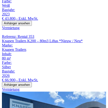
Farbe:
Weiß
Baujahr:
2023
€ 43.800,-
Exkl. MwSt.
Anhänger ansehen
Vermietung
Referenz: Rental 353
Knapen Trailers K200 – 80m3 Liftas *Nieuw / Neu*
Marke:
Knapen Trailers
Inhalt:
80 m³
Farbe:
Silber
Baujahr:
2026
€ 66.900,-
Exkl. MwSt.
Anhänger ansehen
Vermietung