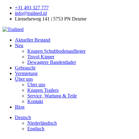
+31 493 327 777
info@trailned.nl
Liesselseweg 141 | 5753 PN Deurne
Aktueller Bestand
Neu
Knapen Schubbodenauflieger
Tisvol Kipper
Dewagtere Bandentlader
Gebraucht
Vermietung
Über uns
Über uns
Knapen Trailers
Service, Wartung & Teile
Kontakt
Blog
Deutsch
Niederländisch
Englisch