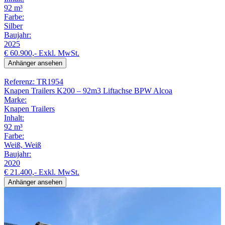
92 m³
Farbe:
Silber
Baujahr:
2025
€ 60.900,-
Exkl. MwSt.
Anhänger ansehen
Referenz: TR1954
Knapen Trailers K200 – 92m3 Liftachse BPW Alcoa
Marke:
Knapen Trailers
Inhalt:
92 m³
Farbe:
Weiß, Weiß
Baujahr:
2020
€ 21.400,-
Exkl. MwSt.
Anhänger ansehen