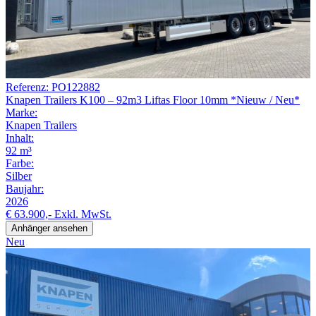
Referenz: PO122882
Knapen Trailers K100 – 92m3 Liftas Floor 10mm *Nieuw / Neu*
Marke:
Knapen Trailers
Inhalt:
92 m³
Farbe:
Silber
Baujahr:
2026
€ 63.900,-
Exkl. MwSt.
Anhänger ansehen
Neu