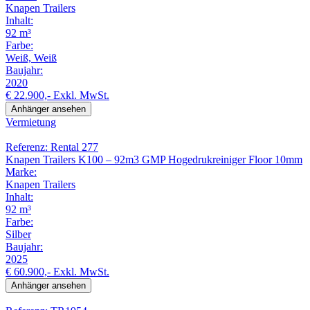
Knapen Trailers
Inhalt:
92 m³
Farbe:
Weiß, Weiß
Baujahr:
2020
€ 22.900,-
Exkl. MwSt.
Anhänger ansehen
Vermietung
Referenz: Rental 277
Knapen Trailers K100 – 92m3 GMP Hogedrukreiniger Floor 10mm
Marke:
Knapen Trailers
Inhalt:
92 m³
Farbe:
Silber
Baujahr:
2025
€ 60.900,-
Exkl. MwSt.
Anhänger ansehen