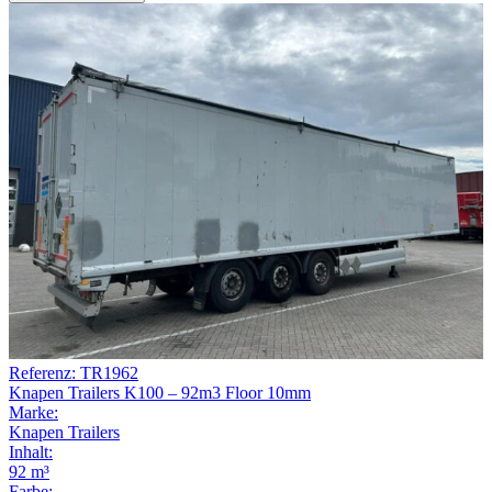
Referenz: TR1962
Knapen Trailers K100 – 92m3 Floor 10mm
Marke:
Knapen Trailers
Inhalt:
92 m³
Farbe: