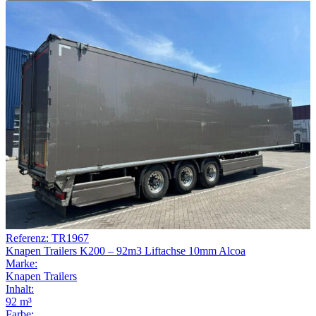
Referenz: TR1967
Knapen Trailers K200 – 92m3 Liftachse 10mm Alcoa
Marke:
Knapen Trailers
Inhalt:
92 m³
Farbe: