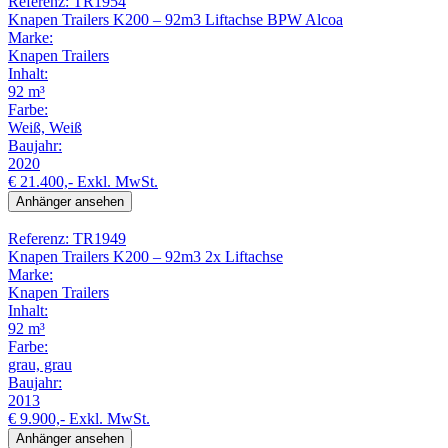
Referenz: TR1954
Knapen Trailers K200 – 92m3 Liftachse BPW Alcoa
Marke:
Knapen Trailers
Inhalt:
92 m³
Farbe:
Weiß, Weiß
Baujahr:
2020
€ 21.400,-
Exkl. MwSt.
Anhänger ansehen
Referenz: TR1949
Knapen Trailers K200 – 92m3 2x Liftachse
Marke:
Knapen Trailers
Inhalt:
92 m³
Farbe:
grau, grau
Baujahr:
2013
€ 9.900,-
Exkl. MwSt.
Anhänger ansehen