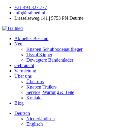
+31 493 327 777
info@trailned.nl
Liesselseweg 141 | 5753 PN Deurne
Aktueller Bestand
Neu
Knapen Schubbodenauflieger
Tisvol Kipper
Dewagtere Bandentlader
Gebraucht
Vermietung
Über uns
Über uns
Knapen Trailers
Service, Wartung & Teile
Kontakt
Blog
Deutsch
Niederländisch
Englisch