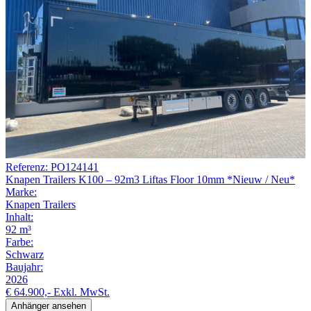
Referenz: PO124141
Knapen Trailers K100 – 92m3 Liftas Floor 10mm *Nieuw / Neu*
Marke:
Knapen Trailers
Inhalt:
92 m³
Farbe:
Schwarz
Baujahr:
2026
€ 64.900,-
Exkl. MwSt.
Anhänger ansehen