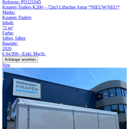
Referenz: PO121045
Knapen Trailers K200 – 72m3 Liftachse Agrar *NIEUW/NEU*
Marke:
Knapen Trailers
Inhalt:
72 m³
Farbe:
Silber, Silber
Baujahr:
2026
€ 64.900,-
Exkl. MwSt.
Anhänger ansehen
Neu