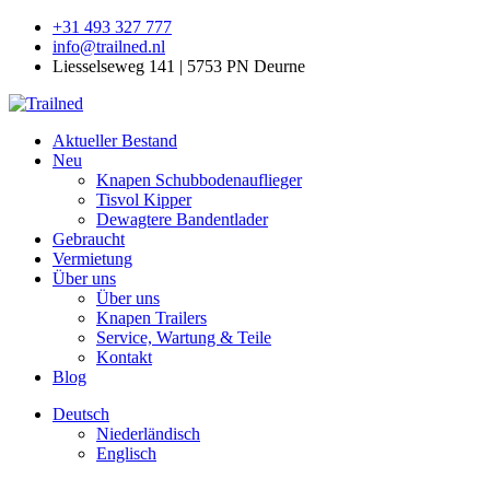
+31 493 327 777
info@trailned.nl
Liesselseweg 141 | 5753 PN Deurne
Aktueller Bestand
Neu
Knapen Schubbodenauflieger
Tisvol Kipper
Dewagtere Bandentlader
Gebraucht
Vermietung
Über uns
Über uns
Knapen Trailers
Service, Wartung & Teile
Kontakt
Blog
Deutsch
Niederländisch
Englisch