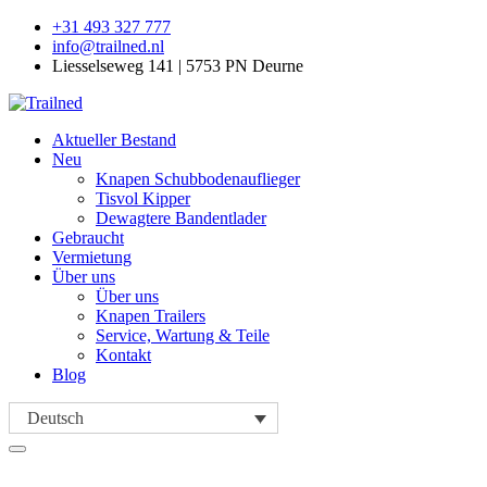
+31 493 327 777
info@trailned.nl
Liesselseweg 141 | 5753 PN Deurne
Aktueller Bestand
Neu
Knapen Schubbodenauflieger
Tisvol Kipper
Dewagtere Bandentlader
Gebraucht
Vermietung
Über uns
Über uns
Knapen Trailers
Service, Wartung & Teile
Kontakt
Blog
Deutsch