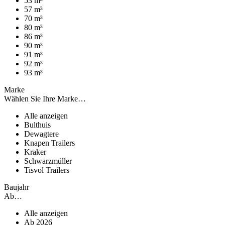
53 m³
57 m³
70 m³
80 m³
86 m³
90 m³
91 m³
92 m³
93 m³
Marke
Wählen Sie Ihre Marke…
Alle anzeigen
Bulthuis
Dewagtere
Knapen Trailers
Kraker
Schwarzmüller
Tisvol Trailers
Baujahr
Ab…
Alle anzeigen
Ab 2026